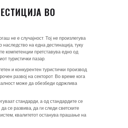
ЕСТИЦИЈА ВО
гаш не е случајност. Тој не произлегува
о наследство на една дестинација, туку
ите компетенции претставува едно од
от туристички пазар.
тен и конкурентен туристички производ.
рочен развој на секторот. Во време кога
оналност може да обезбеди одржлива
егуваат стандарди, а од стандардите се
 да се развива, да ги следи светските
систем, квалитетот останува прашање на