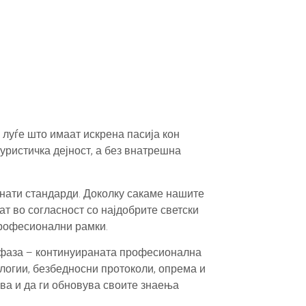
луѓе што имаат искрена пасија кон
уристичка дејност, а без внатрешна
знати стандарди. Доколку сакаме нашите
т во согласност со најдобрите светски
професионални рамки.
 фаза – континуираната професионална
ологии, безбедносни протоколи, опрема и
ува и да ги обновува своите знаења