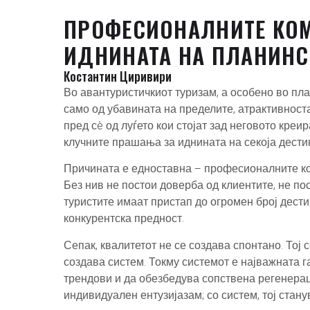
ПРОФЕСИОНАЛНИТЕ КОМ
ИДНИНАТА НА ПЛАНИНС
Костантин Циривири
Во авантуристичкиот туризам, а особено во пла
само од убавината на пределите, атрактивноста
пред сè од луѓето кои стојат зад неговото кр
клучните прашања за иднината на секоја дести
Причината е едноставна – професионалните ко
Без нив не постои доверба од клиентите, не по
туристите имаат пристап до огромен број дес
конкурентска предност.
Сепак, квалитетот не се создава спонтано. Тој
создава систем. Токму системот е најважната га
трендови и да обезбедува сопствена регенера
индивидуален ентузијазам; со систем, тој стан