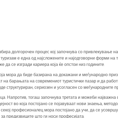
ира долгорочен процес кој започнува со привлекување на 
 туризам е една од најсложените и најодговорни форми на т
 да се изгради кариера која ќе опстои низ годините.
која мора да биде базирана на докажани и меѓународно при
 на барањата на современиот туристички пазар и да работа
иде структуриран, сериозен и усогласен со меѓународните 
ца. Напротив, тогаш започнува третата и можеби најважна
јност во која постојано се појавуваат нови знаења, метод
 секој професионалец мора постојано да учи, да се усоврш
 за предизвиците што ги носи професијата.