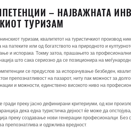
ПЕТЕНЦИИ – НАЈВАЖНАТА ИНВ
КИОТ ТУРИЗАМ
нинскиот туризам, квалитетот на туристичкиот производ нико
 на патеките или од богатството на природното и културнот
еирање и испорака. Токму затоа, прашањето за професионалн
нација што сака сериозно да се позиционира на меѓународни
мпетенции се предуслов за испорачување безбеден, квалите
стои препознатливост на пазарот, ниту пак можност за долго
тинации и можности, единствено високото ниво на професи
 се гради преку јасно дефинирани критериуми, од кои произл
ранција дека една туристичка дејност ќе може да опстојува,
ција преку создавање нови генерации професионалци. Без 
ува препознатлива и одржлива вредност.