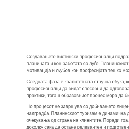
Создавањето вистински професионалци подразб
планината и кон работата со луѓе. Планинскиот
мотивација и љубов кон професијата тешко може
Следната фаза е квалитетната стручна обука, 
професионалци да бидат способни да одговорат
практики, тогаш образовниот процес мора да б
Но процесот не завршува со добивањето лицен
надградба. Планинскиот туризам е динамична де
очекувања од страна на клиентите. Поради тоа,
доколку сака да остане релевантен и подготвен