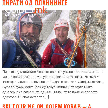
ПИРАТИ ОД ПЛАНИНИТЕ
Пирати од планините Човекот се искачува на планина затоа што
мисли дека ја избрал. А всушност, планината веќе го чекала –
како прашање што нема потреба да се постави. Савојските Алпи,
Суперкулуар, Монт Блан Ду Такул: имиња што звучат како
одговор, а се само уште една тишина што го притиска телото
одозгора. Сивиот асфалт е […]
SKI TOURING ON GOLEM KORAB – A