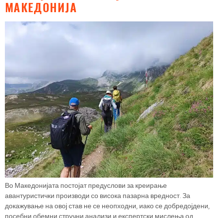
МАКЕДОНИЈА
Во Македонијата постојат предуслови за креирање
авантуристички производи со висока пазарна вредност. За
докажување на овој став не се неопходни, иако се добредојдени,
посебни обемни стручни анализи и експертски мислења од