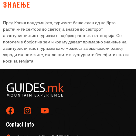
ЗНАЕЊЕ
Пред Ковид пандемијата, туризмот беше еден од најбрзо
растечките сектори во светот, а внатре во секторот
авантуристичкиот туризам е најбрзо растечка категорија. Се
поголем е бројот на земји кои му даваат примарно значење на
авантуристичкиот туризам како можност за економски развој
заради економските, еколошките и културните бенефити што ги
носи за земјата.
Contact Info