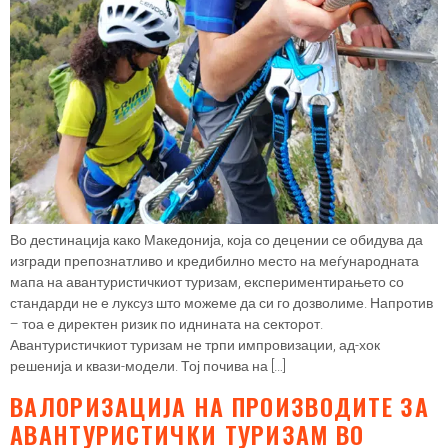
Во дестинација како Македонија, која со децении се обидува да
изгради препознатливо и кредибилно место на меѓународната
мапа на авантуристичкиот туризам, експериментирањето со
стандарди не е луксуз што можеме да си го дозволиме. Напротив
– тоа е директен ризик по иднината на секторот.
Авантуристичкиот туризам не трпи импровизации, ад-хок
решенија и квази-модели. Тој почива на […]
ВАЛОРИЗАЦИЈА НА ПРОИЗВОДИТЕ ЗА
АВАНТУРИСТИЧКИ ТУРИЗАМ ВО