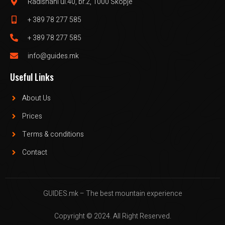
Radishani ul.40, br.2, 1000 Skopje
+ 389 78 277 585
+ 389 78 277 585
info@guides.mk
Useful Links
About Us
Prices
Terms & conditions
Contact
GUIDES.mk – The best mountain experience
Copyright © 2024. All Right Reserved.