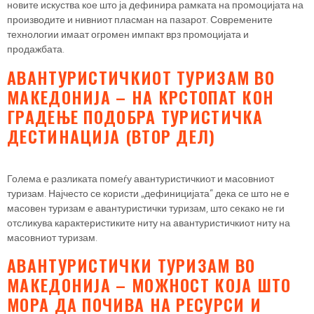
новите искуства кое што ја дефинира рамката на промоцијата на
производите и нивниот пласман на пазарот. Современите
технологии имаат огромен импакт врз промоцијата и
продажбата.
АВАНТУРИСТИЧКИОТ ТУРИЗАМ ВО
МАКЕДОНИЈА – НА КРСТОПАТ КОН
ГРАДЕЊЕ ПОДОБРА ТУРИСТИЧКА
ДЕСТИНАЦИЈА (ВТОР ДЕЛ)
Голема е разликата помеѓу авантуристичкиот и масовниот
туризам. Најчесто се користи „дефиницијата“ дека се што не е
масовен туризам е авантуристички туризам, што секако не ги
отсликува карактеристиките ниту на авантуристичкиот ниту на
масовниот туризам.
АВАНТУРИСТИЧКИ ТУРИЗАМ ВО
МАКЕДОНИЈА – МОЖНОСТ КОЈА ШТО
МОРА ДА ПОЧИВА НА РЕСУРСИ И