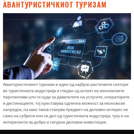
АВАНТУРИСТИЧКИОТ ТУРИЗАМ
Авантуристичкиот туризам е еден од најбрзо растечките сектори
во туристичката индустрија и гледан од аспект на економските
перспективи што ги нуди за давателите на услугите, операторите
и дестинациите, тој преставува одлична можност за економски
напредок, па како таков станува предмет на деловен интерес не
само на субјекти кои се дел од туристичката индустрија, туку и на
интересенти за добри и сигурни деловни инвестиции.