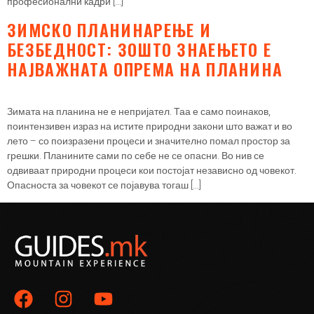
професионални кадри […]
ЗИМСКО ПЛАНИНАРЕЊЕ И
БЕЗБЕДНОСТ: ЗОШТО ЗНАЕЊЕТО Е
НАЈВАЖНАТА ОПРЕМА НА ПЛАНИНА
Зимата на планина не е непријател. Таа е само поинаков,
поинтензивен израз на истите природни закони што важат и во
лето – со поизразени процеси и значително помал простор за
грешки. Планините сами по себе не се опасни. Во нив се
одвиваат природни процеси кои постојат независно од човекот.
Опасноста за човекот се појавува тогаш […]