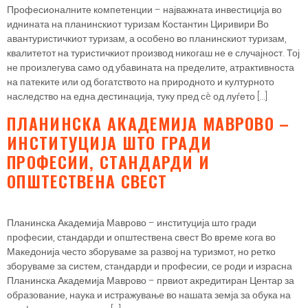
Професионалните компетенции – најважната инвестиција во
иднината на планинскиот туризам Костантин Циривири Во
авантуристичкиот туризам, а особено во планинскиот туризам,
квалитетот на туристичкиот производ никогаш не е случајност. Тој
не произлегува само од убавината на пределите, атрактивноста
на патеките или од богатството на природното и културното
наследство на една дестинација, туку пред сè од луѓето […]
ПЛАНИНСКА АКАДЕМИЈА МАВРОВО –
ИНСТИТУЦИЈА ШТО ГРАДИ
ПРОФЕСИИ, СТАНДАРДИ И
ОПШТЕСТВЕНА СВЕСТ
Планинска Академија Маврово – институција што гради
професии, стандарди и општествена свест Во време кога во
Македонија често зборуваме за развој на туризмот, но ретко
зборуваме за систем, стандарди и професии, се роди и израсна
Планинска Академија Маврово – првиот акредитиран Центар за
образование, наука и истражување во нашата земја за обука на