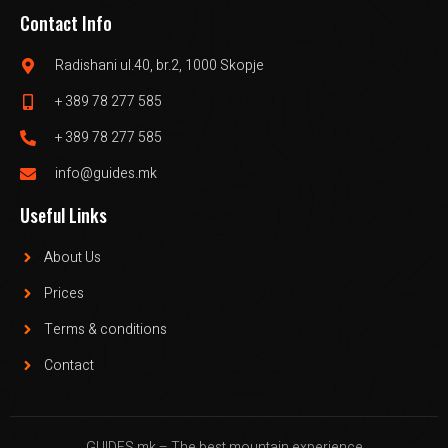
Contact Info
Radishani ul.40, br.2, 1000 Skopje
+ 389 78 277 585
+ 389 78 277 585
info@guides.mk
Useful Links
About Us
Prices
Terms & conditions
Contact
GUIDES.mk – The best mountain experience