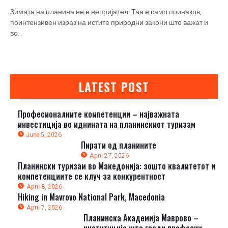
Зимата на планина не е непријател. Таа е само поинаков,
поинтензивен израз на истите природни закони што важат и
во...
LATEST POST
Професионалните компетенции – најважната
инвестиција во иднината на планинскиот туризам
June 5, 2026
Пирати од планините
April 27, 2026
Планински туризам во Македонија: зошто квалитетот и
компетенциите се клуч за конкурентност
April 8, 2026
Hiking in Mavrovo National Park, Macedonia
April 7, 2026
Планинска Академија Маврово –